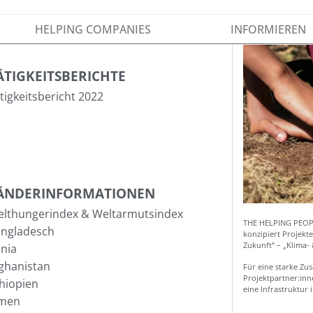
HELPING COMPANIES
INFORMIEREN
ÄTIGKEITSBERICHTE
tigkeitsbericht 2022
ÄNDERINFORMATIONEN
lthungerindex & Weltarmutsindex
THE HELPING PEOPL
ngladesch
konzipiert Projekt
Zukunft“ – „Klima-
nia
ghanistan
Für eine starke Zu
Projektpartner:inn
hiopien
eine Infrastruktur
emen