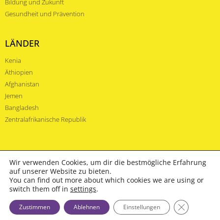
Bildung und Zukunft
Gesundheit und Prävention
LÄNDER
Kenia
Äthiopien
Afghanistan
Jemen
Bangladesh
Zentralafrikanische Republik
Wir verwenden Cookies, um dir die bestmögliche Erfahrung
auf unserer Website zu bieten.
You can find out more about which cookies we are using or
switch them off in
settings
.
© 2022 – The Helping People Foundation
IMPRESSUM
DATENSCHUTZERKLÄRUNG
GDPR Cooki
Zustimmen
Ablehnen
Einstellungen