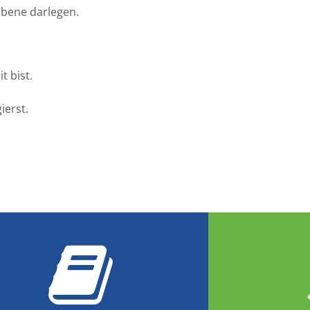
ebene darlegen.
t bist.
ierst.