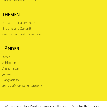
Bäume pflanzen im Harz
THEMEN
Klima- und Naturschutz
Bildung und Zukunft
Gesundheit und Prävention
LÄNDER
Kenia
Äthiopien
Afghanistan
Jemen
Bangladesh
Zentralafrikanische Republik
Wir verwenden Cookies, um dir die bestmögliche Erfahrung